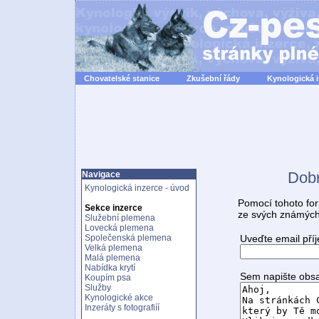
Chovatelské stanice
Zkušební řády
Kynologická 
Dobr
Navigace
Kynologická inzerce - úvod
Pomocí tohoto for
Sekce inzerce
ze svých známých
Služební plemena
Lovecká plemena
Uveďte email pří
Společenská plemena
Velká plemena
Malá plemena
Nabídka krytí
Sem napište obsa
Koupím psa
Služby
Kynologické akce
Inzeráty s fotografiíí