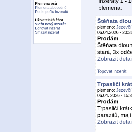
Inzeráty
1 - 
Plemena psů
plemena:
Plemena abecedně
Podle počtu inzerátů
Štěňata dlou
Uživatelská část
Vložit nový inzerát
plemeno:
Jezevčí
Editovat inzerát
06.04.2026 - 20:3
Smazat inzerát
Prodám
Štěňata dlouh
stará, 3x odč
Zobrazit detail
Topovat inzerát
Trpasličí krá
plemeno:
Jezevčí
06.04. 2026 - 15:
Prodám
Trpasličí krát
parazitů, mají
Zobrazit detail