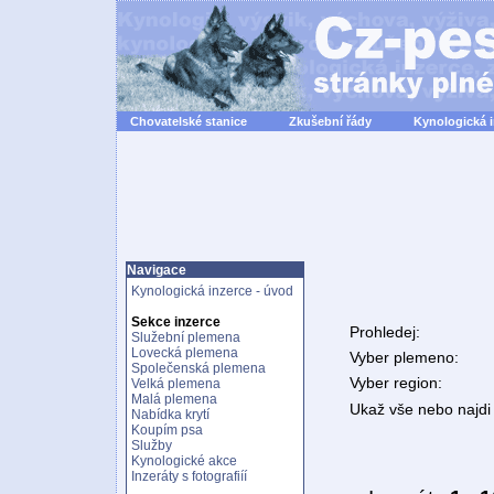
Chovatelské stanice
Zkušební řády
Kynologická 
Navigace
Kynologická inzerce - úvod
Sekce inzerce
Prohledej:
Služební plemena
Lovecká plemena
Vyber plemeno:
Společenská plemena
Vyber region:
Velká plemena
Malá plemena
Ukaž vše nebo najdi 
Nabídka krytí
Koupím psa
Služby
Kynologické akce
Inzeráty s fotografiíí