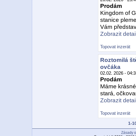
Prodám
Kingdom of G
stanice plem
Vám představu
Zobrazit detail
Topovat inzerát
Roztomilá š
ovčáka
02.02. 2026 - 04:
Prodám
Máme krásnéh
stará, očkovan
Zobrazit detail
Topovat inzerát
1-1
Zásady o