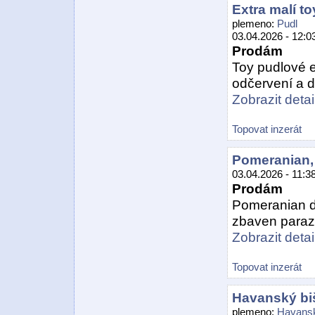
Extra malí t
plemeno:
Pudl
03.04.2026 - 12:0
Prodám
Toy pudlové ex
odčervení a d
Zobrazit detail
Topovat inzerát
Pomeranian, 
03.04.2026 - 11:3
Prodám
Pomeranian dev
zbaven parazi
Zobrazit detail
Topovat inzerát
Havanský bi
plemeno:
Havansk