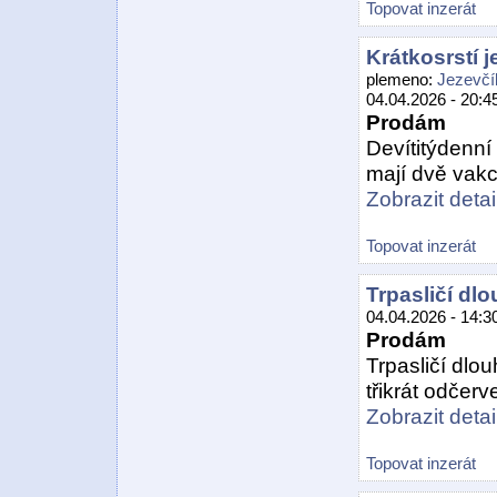
Topovat inzerát
Krátkosrstí j
plemeno:
Jezevčí
04.04.2026 - 20:4
Prodám
Devítitýdenní 
mají dvě vakcí
Zobrazit detail
Topovat inzerát
Trpasličí dl
04.04.2026 - 14:3
Prodám
Trpasličí dlou
třikrát odčerv
Zobrazit detail
Topovat inzerát