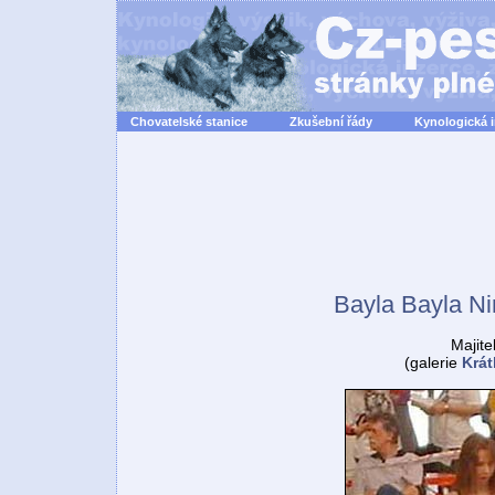
Chovatelské stanice
Zkušební řády
Kynologická 
Bayla Bayla Nir
Majitel
(galerie
Krát