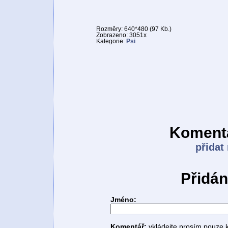
Rozměry: 640*480 (97 Kb.)
Zobrazeno: 3051x
Kategorie:
Psi
Komentá
přidat
Přidán
Jméno:
Komentář:
vkládejte prosím pouze 