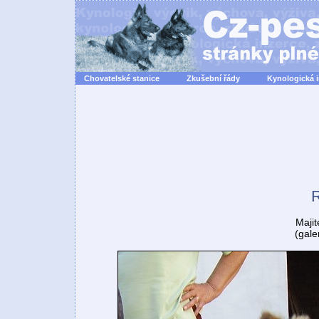
Chovatelské stanice
Zkušební řády
Kynologická 
Majit
(gale