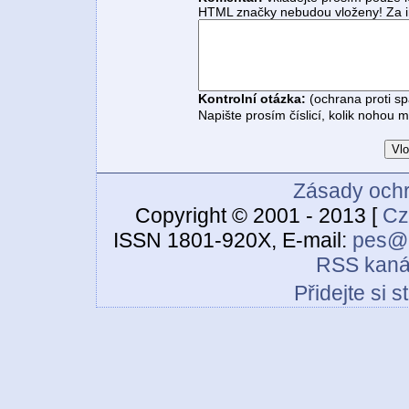
HTML značky nebudou vloženy! Za i
Kontrolní otázka:
(ochrana proti s
Napište prosím číslicí, kolik nohou 
Zásady ochr
Copyright © 2001 - 2013 [
Cz
ISSN 1801-920X, E-mail:
pes@c
RSS kaná
Přidejte si 