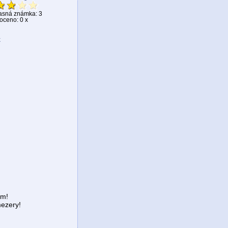
asná známka: 3
ceno: 0 x
k
em!
ezery!