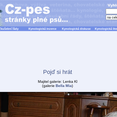
Zkušební řády
Kynologická inzerce
Kynologická diskuse
Kynologická lite
Pojď si hrát
Majitel galerie: Lenka Kl
(galerie
Bella Mia
)