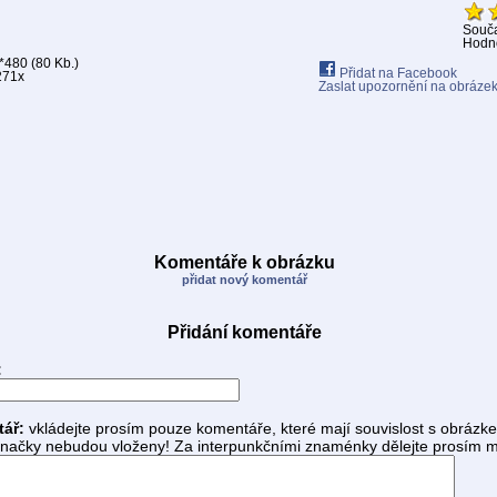
Souč
Hodno
480 (80 Kb.)
Přidat na Facebook
271x
Zaslat upozornění na obráze
Komentáře k obrázku
přidat nový komentář
Přidání komentáře
:
tář:
vkládejte prosím pouze komentáře, které mají souvislost s obrázk
ačky nebudou vloženy! Za interpunkčními znaménky dělejte prosím m