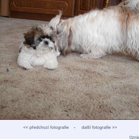
<< předchozí fotografie
-
další fotografie >>
Oznám