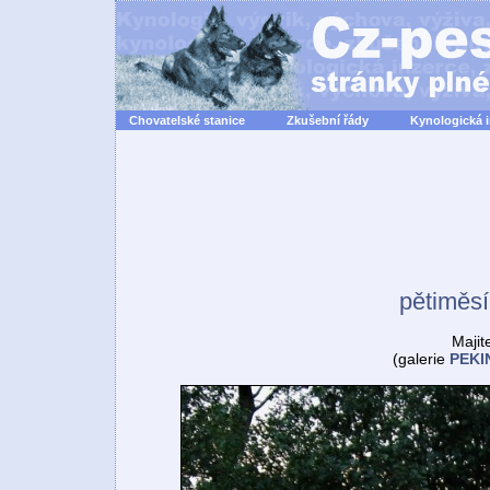
Chovatelské stanice
Zkušební řády
Kynologická 
pětiměsí
Majit
(galerie
PEKI