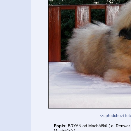
<< předchozí fot
Popis:
BRYAN od Macháčků ( o: Renwar Ti
Macháčků )