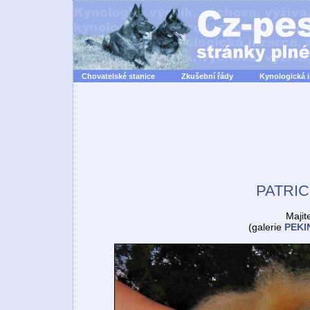
Chovatelské stanice
Zkušební řády
Kynologická 
PATRIC
Majit
(galerie
PEKI