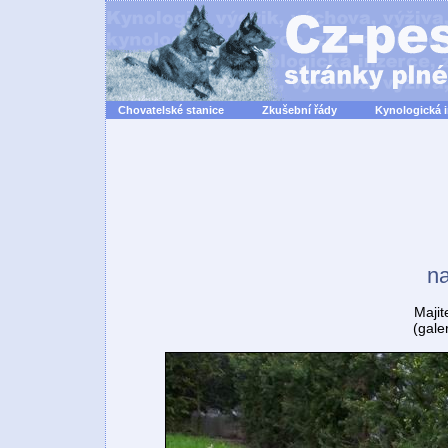
Chovatelské stanice
Zkušební řády
Kynologická 
n
Majit
(gale