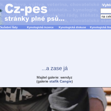
Zkušební řády
Kynologická inzerce
Kynologická diskuse
Kynologická lite
...a zase já
Majitel galerie: wendyz
(galerie
stafík Cangie
)