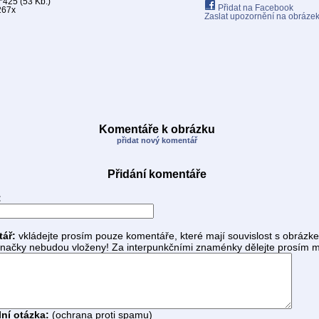
425 (53 Kb.)
Přidat na Facebook
267x
Zaslat upozornění na obráze
Komentáře k obrázku
přidat nový komentář
Přidání komentáře
:
tář:
vkládejte prosím pouze komentáře, které mají souvislost s obrázk
ačky nebudou vloženy! Za interpunkčními znaménky dělejte prosím m
ní otázka:
(ochrana proti spamu)