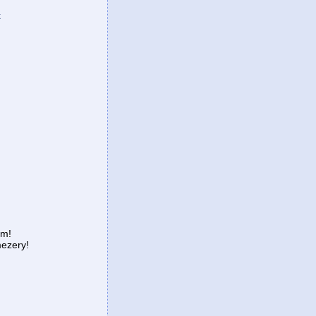
k
em!
ezery!