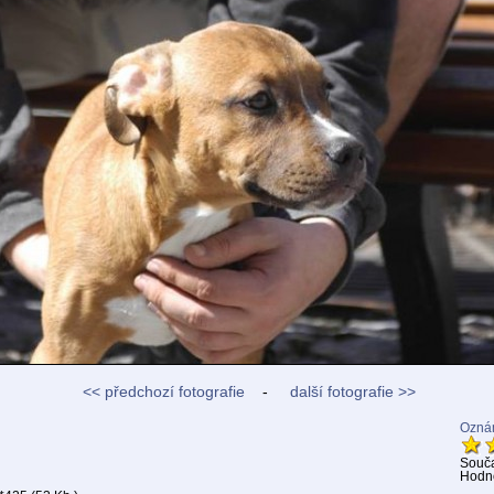
<< předchozí fotografie
-
další fotografie >>
Oznám
Souč
Hodno