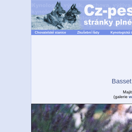
Chovatelské stanice
Zkušební řády
Kynologická 
Basset 
Majit
(galerie
w