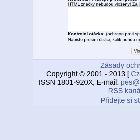
HTML značky nebudou vloženy! Za i
Kontrolní otázka:
(ochrana proti s
Napište prosím číslicí, kolik nohou 
Zásady ochr
Copyright © 2001 - 2013 [
Cz
ISSN 1801-920X, E-mail:
pes@c
RSS kaná
Přidejte si 