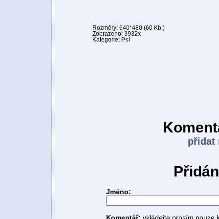
Rozměry: 640*480 (60 Kb.)
Zobrazeno: 3932x
Kategorie:
Psi
Komentá
přidat
Přidán
Jméno:
Komentář:
vkládejte prosím pouze 