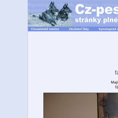
Chovatelské stanice
Zkušební řády
Kynologická 
f
Maji
(