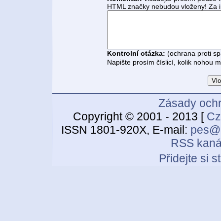
HTML značky nebudou vloženy! Za i
Kontrolní otázka:
(ochrana proti s
Napište prosím číslicí, kolik nohou 
Zásady ochr
Copyright © 2001 - 2013 [
Cz
ISSN 1801-920X, E-mail:
pes@c
RSS kaná
Přidejte si 