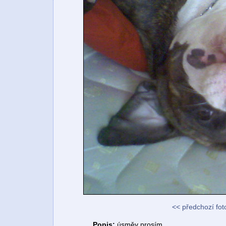
<< předchozí fot
Popis:
úsměv prosím