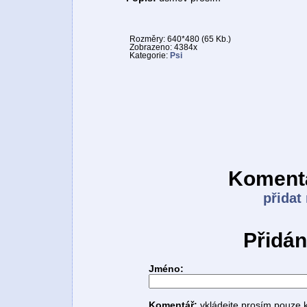
Rozměry: 640*480 (65 Kb.)
Zobrazeno: 4384x
Kategorie:
Psi
Komentá
přidat
Přidán
Jméno:
Komentář:
vkládejte prosím pouze 