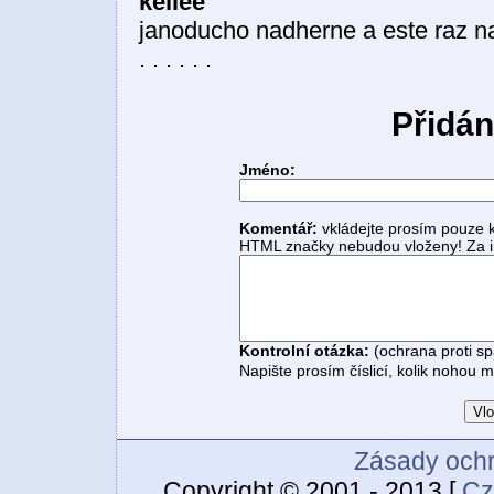
kellee
janoducho nadherne a este raz 
. . . . . .
Přidán
Jméno:
Komentář:
vkládejte prosím pouze 
HTML značky nebudou vloženy! Za i
Kontrolní otázka:
(ochrana proti s
Napište prosím číslicí, kolik nohou 
Zásady ochr
Copyright © 2001 - 2013 [
Cz