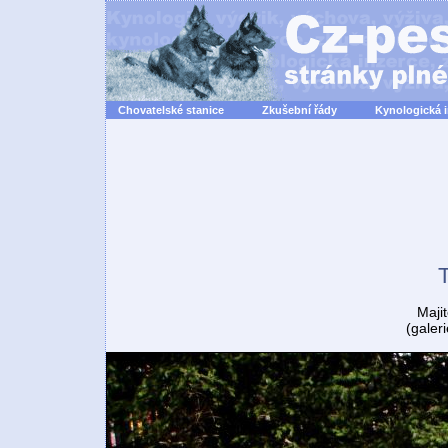
Chovatelské stanice
Zkušební řády
Kynologická 
Majit
(galer