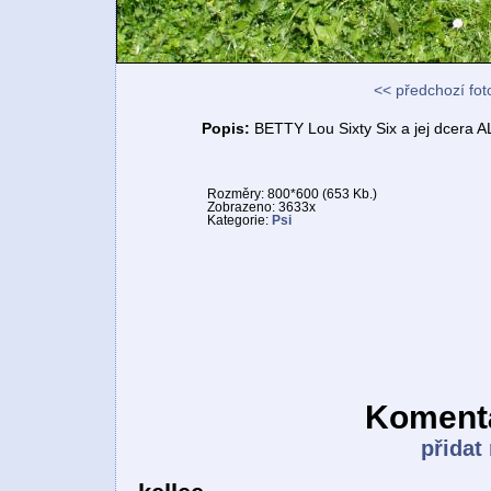
<< předchozí fot
Popis:
BETTY Lou Sixty Six a jej dcera A
Rozměry: 800*600 (653 Kb.)
Zobrazeno: 3633x
Kategorie:
Psi
Komentá
přidat