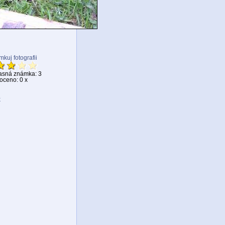
kuj fotografii
asná známka: 3
ceno: 0 x
k