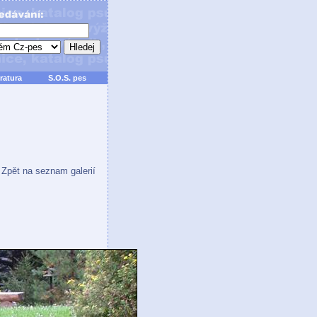
ratura
S.O.S. pes
Zpět na seznam galerií