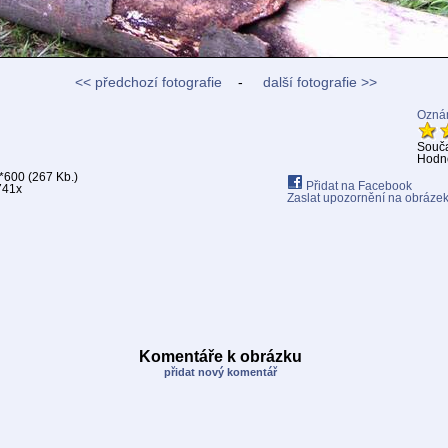
<< předchozí fotografie
-
další fotografie >>
Oznám
Souč
Hodno
*600 (267 Kb.)
Přidat na Facebook
741x
Zaslat upozornění na obráze
Komentáře k obrázku
přidat nový komentář