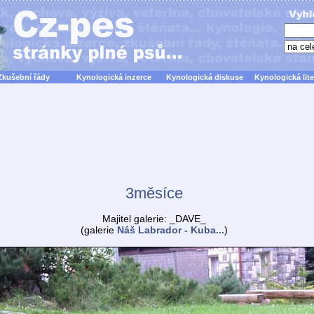
Zkušební řády
Kynologická inzerce
Kynologická diskuse
Kynologická lite
3měsíce
Majitel galerie: _DAVE_
(galerie
Náš Labrador - Kuba...
)