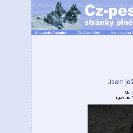
Chovatelské stanice
Zkušební řády
Kynologická 
Jsem je
Maji
(galerie