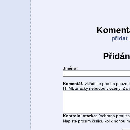
Komentá
přidat
Přidán
Jméno:
Komentář:
vkládejte prosím pouze 
HTML značky nebudou vloženy! Za i
Kontrolní otázka:
(ochrana proti s
Napište prosím číslicí, kolik nohou 