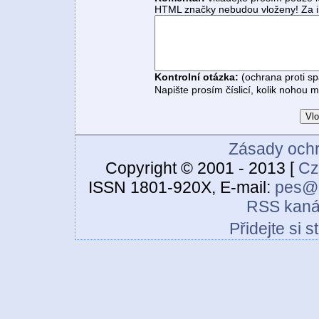
HTML značky nebudou vloženy! Za i
Kontrolní otázka:
(ochrana proti s
Napište prosím číslicí, kolik nohou 
Zásady ochr
Copyright © 2001 - 2013 [
Cz
ISSN 1801-920X, E-mail:
pes@c
RSS kaná
Přidejte si 