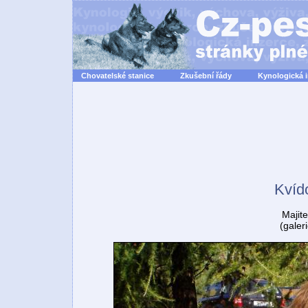
Chovatelské stanice
Zkušební řády
Kynologická 
Kvíd
Majite
(galer