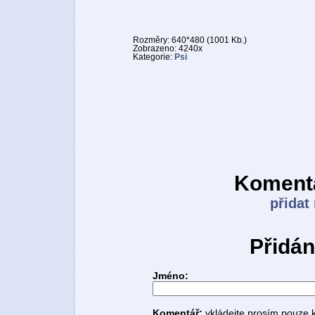
Rozměry: 640*480 (1001 Kb.)
Zobrazeno: 4240x
Kategorie:
Psi
Komentá
přidat
Přidán
Jméno:
Komentář:
vkládejte prosím pouze 