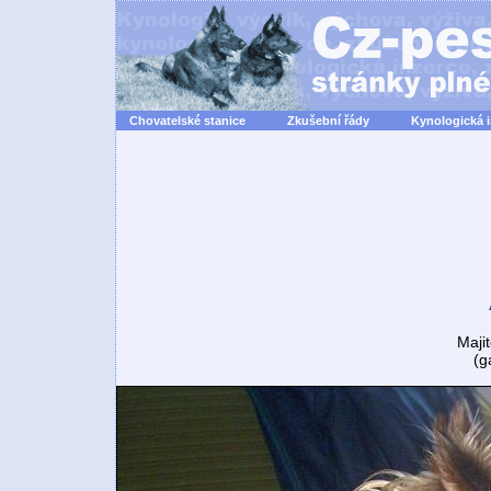
Chovatelské stanice
Zkušební řády
Kynologická 
Majit
(g