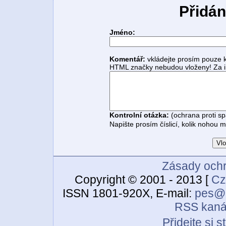
Přidán
Jméno:
Komentář:
vkládejte prosím pouze 
HTML značky nebudou vloženy! Za i
Kontrolní otázka:
(ochrana proti s
Napište prosím číslicí, kolik nohou 
Zásady ochr
Copyright © 2001 - 2013 [
Cz
ISSN 1801-920X, E-mail:
pes@c
RSS kaná
Přidejte si 