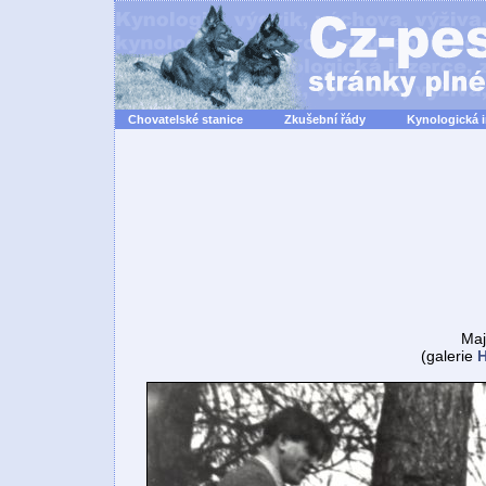
Chovatelské stanice
Zkušební řády
Kynologická 
Maj
(galerie
H