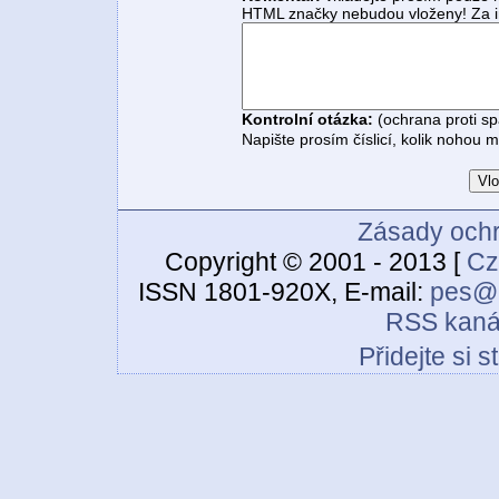
HTML značky nebudou vloženy! Za i
Kontrolní otázka:
(ochrana proti s
Napište prosím číslicí, kolik nohou 
Zásady ochr
Copyright © 2001 - 2013 [
Cz
ISSN 1801-920X, E-mail:
pes@c
RSS kaná
Přidejte si 