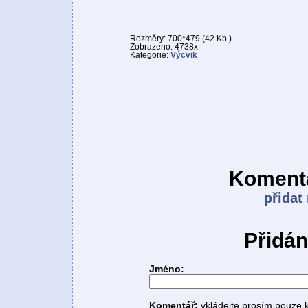
Rozměry: 700*479 (42 Kb.)
Zobrazeno: 4738x
Kategorie:
Výcvik
Komentá
přidat
Přidán
Jméno:
Komentář:
vkládejte prosím pouze 