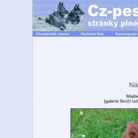
Chovatelské stanice
Zkušební řády
Kynologická 
Na
Majite
(galerie
Srnčí rat