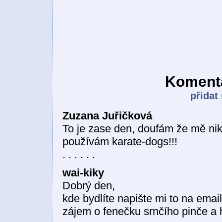
Komentá
přidat
Zuzana Juřičková
To je zase den, doufám že mě ni
používám karate-dogs!!!
. . . . . .
wai-kiky
Dobrý den,
kde bydlíte napište mi to na ema
zájem o fenečku srnčího pinče a