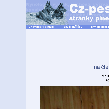
Chovatelské stanice
Zkušební řády
Kynologická 
na čte
Maji
(