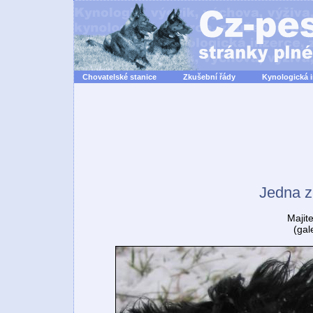
Chovatelské stanice
Zkušební řády
Kynologická 
Jedna z
Majit
(gal