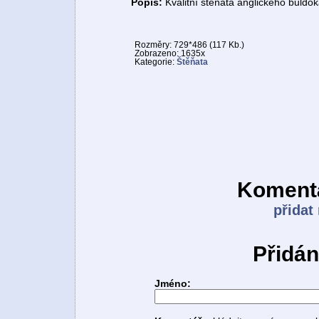
Popis:
Kvalitní štěňata anglického buldok
Rozměry: 729*486 (117 Kb.)
Zobrazeno: 1635x
Kategorie:
Štěňata
Komentá
přidat
Přidán
Jméno: