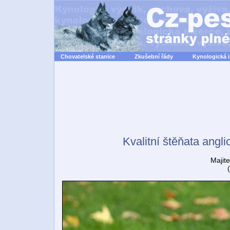
Chovatelské stanice
Zkušební řády
Kynologická 
Kvalitní štěňata angl
Majite