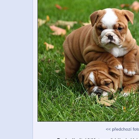
<< předchozí fot