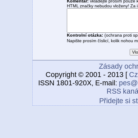
Komentář:
vkládejte prosím pouze 
HTML značky nebudou vloženy! Za i
Kontrolní otázka:
(ochrana proti s
Napište prosím číslicí, kolik nohou 
Zásady ochr
Copyright © 2001 - 2013 [
Cz
ISSN 1801-920X, E-mail:
pes@c
RSS kaná
Přidejte si 