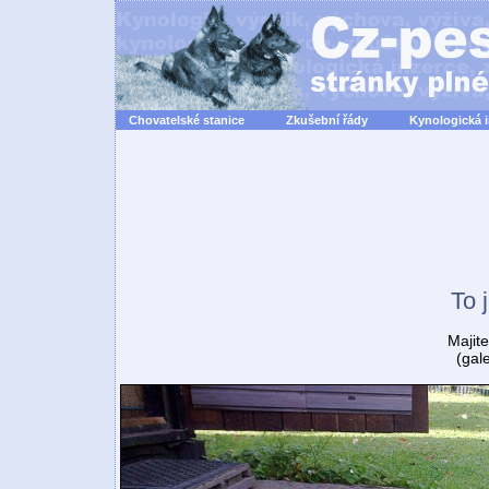
Chovatelské stanice
Zkušební řády
Kynologická 
To j
Majite
(gal