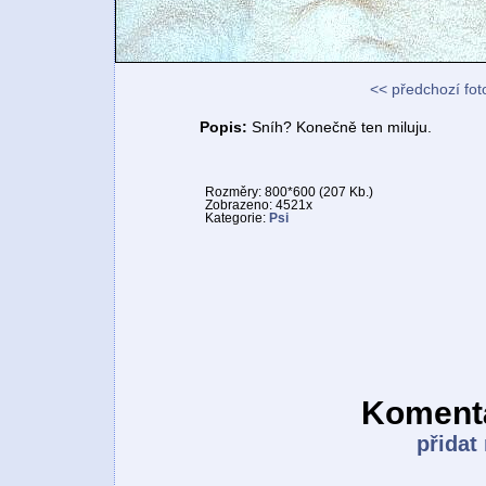
<< předchozí fot
Popis:
Sníh? Konečně ten miluju.
Rozměry: 800*600 (207 Kb.)
Zobrazeno: 4521x
Kategorie:
Psi
Komentá
přidat