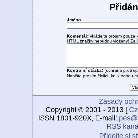
Přidán
Jméno:
Komentář:
vkládejte prosím pouze 
HTML značky nebudou vloženy! Za i
Kontrolní otázka:
(ochrana proti s
Napište prosím číslicí, kolik nohou 
Zásady ochr
Copyright © 2001 - 2013 [
Cz
ISSN 1801-920X, E-mail:
pes@c
RSS kaná
Přidejte si 