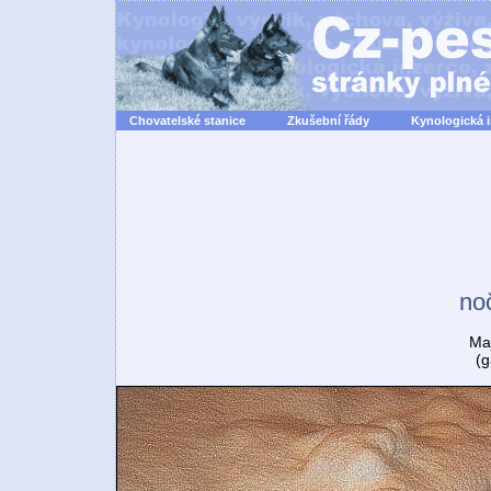
Chovatelské stanice
Zkušební řády
Kynologická 
no
Maj
(g