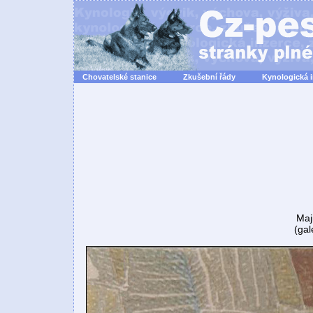
Chovatelské stanice
Zkušební řády
Kynologická 
Maji
(gal