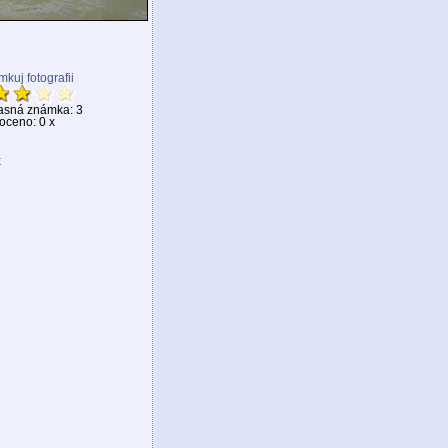
kuj fotografii
asná známka: 3
ceno: 0 x
k