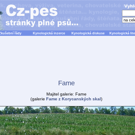
Zkušební řády
Kynologická inzerce
Kynologická diskuse
Kynologická lite
Fame
Majitel galerie: Fame
(galerie
Fame z Korycanských skal
)