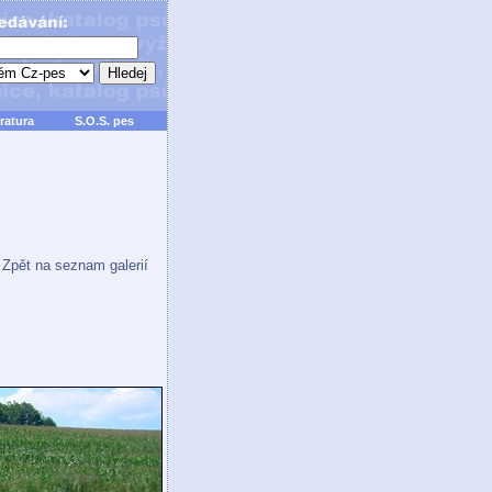
ratura
S.O.S. pes
Zpět na seznam galerií