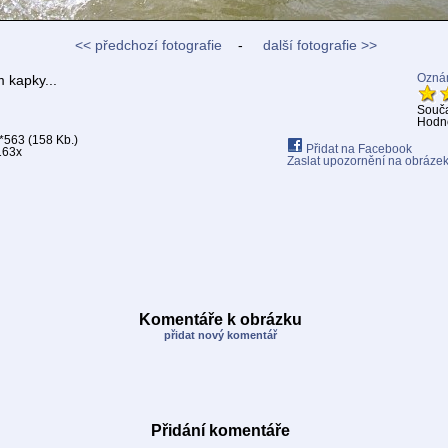
<< předchozí fotografie
-
další fotografie >>
 kapky...
Oznám
Souč
Hodno
*563 (158 Kb.)
Přidat na Facebook
163x
Zaslat upozornění na obráze
Komentáře k obrázku
přidat nový komentář
Přidání komentáře