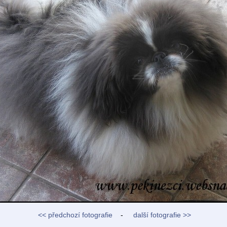
<< předchozí fotografie
-
další fotografie >>