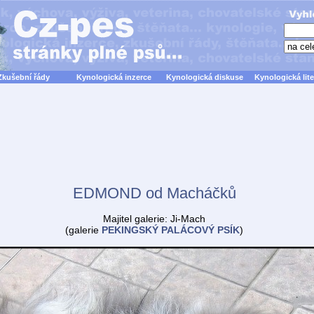
Zkušební řády
Kynologická inzerce
Kynologická diskuse
Kynologická lite
EDMOND od Macháčků
Majitel galerie: Ji-Mach
(galerie
PEKINGSKÝ PALÁCOVÝ PSÍK
)