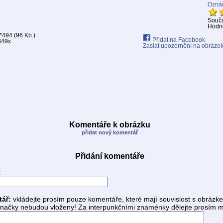
Oznám
Souč
Hodno
494 (96 Kb.)
Přidat na Facebook
349x
Zaslat upozornění na obráze
Komentáře k obrázku
přidat nový komentář
Přidání komentáře
:
tář:
vkládejte prosím pouze komentáře, které mají souvislost s obrázk
ačky nebudou vloženy! Za interpunkčními znaménky dělejte prosím m