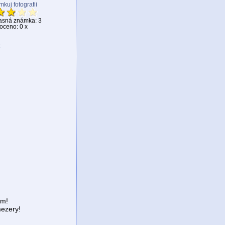
kuj fotografii
asná známka: 3
ceno: 0 x
k
em!
ezery!