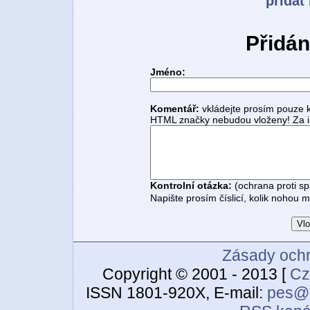
přidat
Přidán
Jméno:
Komentář:
vkládejte prosím pouze 
HTML značky nebudou vloženy! Za i
Kontrolní otázka:
(ochrana proti s
Napište prosím číslicí, kolik nohou 
Zásady ochr
Copyright © 2001 - 2013 [
Cz
ISSN 1801-920X, E-mail:
pes@c