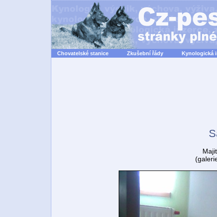
Chovatelské stanice
Zkušební řády
Kynologická 
S
Majit
(galeri