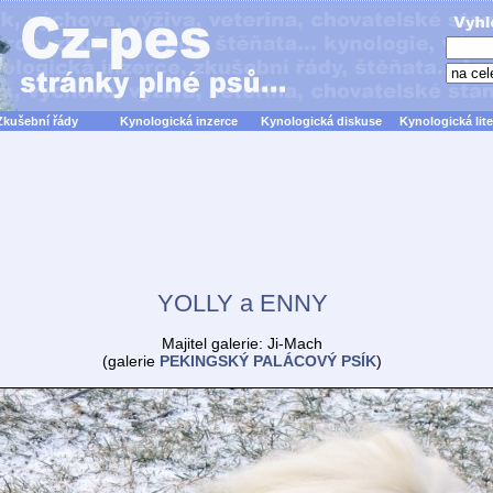
Zkušební řády
Kynologická inzerce
Kynologická diskuse
Kynologická lite
YOLLY a ENNY
Majitel galerie: Ji-Mach
(galerie
PEKINGSKÝ PALÁCOVÝ PSÍK
)