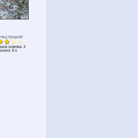
kuj fotografii
asná známka: 3
ceno: 0 x
k