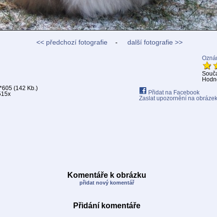
<< předchozí fotografie
-
další fotografie >>
Oznám
Souč
Hodno
*605 (142 Kb.)
Přidat na Facebook
515x
Zaslat upozornění na obráze
Komentáře k obrázku
přidat nový komentář
Přidání komentáře