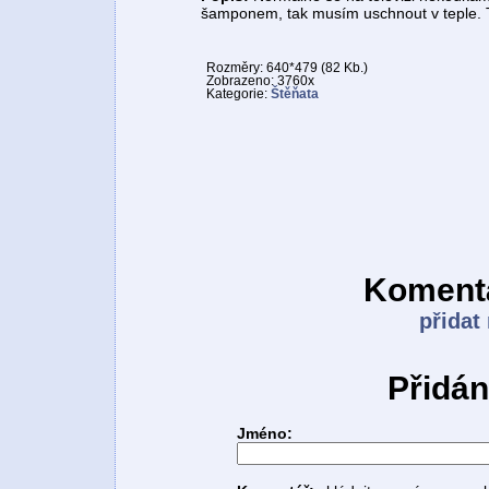
šamponem, tak musím uschnout v teple. 
Rozměry: 640*479 (82 Kb.)
Zobrazeno: 3760x
Kategorie:
Štěňata
Komentá
přidat
Přidán
Jméno: