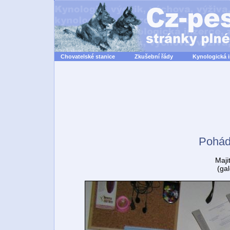
Chovatelské stanice
Zkušební řády
Kynologická 
Pohád
Maji
(ga