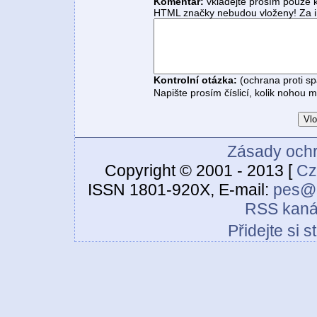
Komentář:
vkládejte prosím pouze 
HTML značky nebudou vloženy! Za i
Kontrolní otázka:
(ochrana proti s
Napište prosím číslicí, kolik nohou 
Zásady ochr
Copyright © 2001 - 2013 [
Cz
ISSN 1801-920X, E-mail:
pes@c
RSS kaná
Přidejte si 