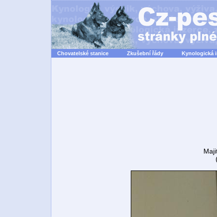
Chovatelské stanice
Zkušební řády
Kynologická 
Maji