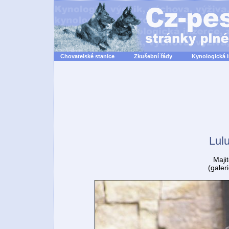
Chovatelské stanice
Zkušební řády
Kynologická 
Lul
Majit
(galer