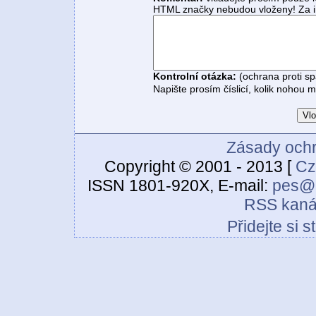
HTML značky nebudou vloženy! Za i
Kontrolní otázka:
(ochrana proti s
Napište prosím číslicí, kolik nohou 
Zásady ochr
Copyright © 2001 - 2013 [
Cz
ISSN 1801-920X, E-mail:
pes@c
RSS kaná
Přidejte si 