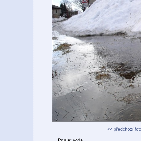
<< předchozí fot
Popis:
voda