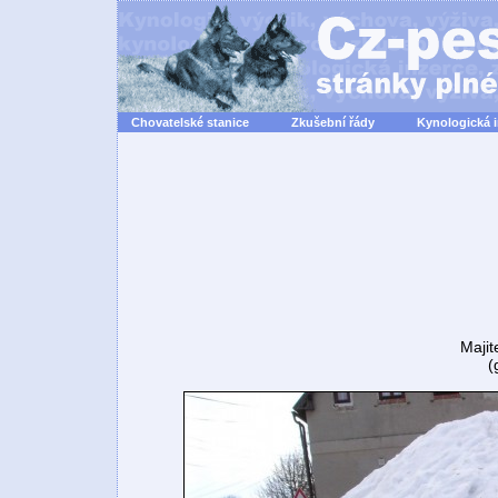
Chovatelské stanice
Zkušební řády
Kynologická 
Majit
(