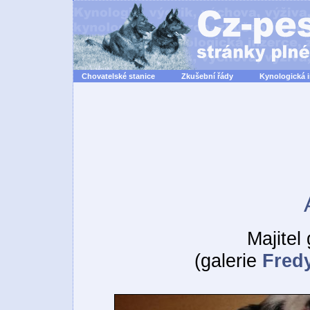
Chovatelské stanice
Zkušební řády
Kynologická 
Majitel
(galerie
Fredy