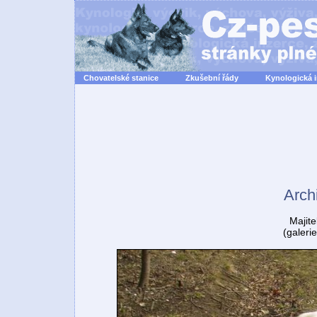
Chovatelské stanice
Zkušební řády
Kynologická 
Arch
Majite
(galeri