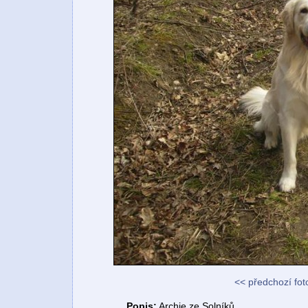
<< předchozí fot
Popis:
Archie ze Solníků