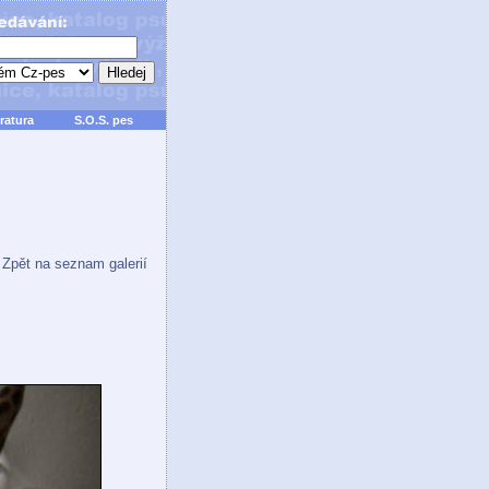
ratura
S.O.S. pes
Zpět na seznam galerií