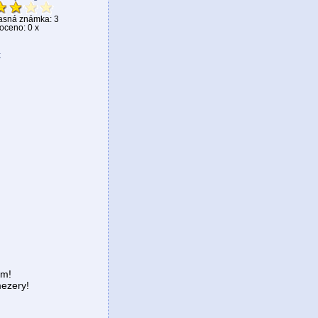
asná známka: 3
ceno: 0 x
k
em!
ezery!