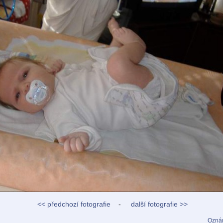
<< předchozí fotografie
-
další fotografie >>
Oznám