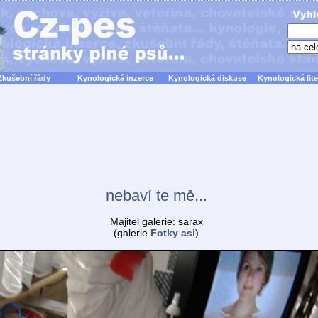
Zkušební řády
Kynologická inzerce
Kynologická diskuse
Kynologická lite
nebaví te mě...
Majitel galerie: sarax
(galerie
Fotky asi
)