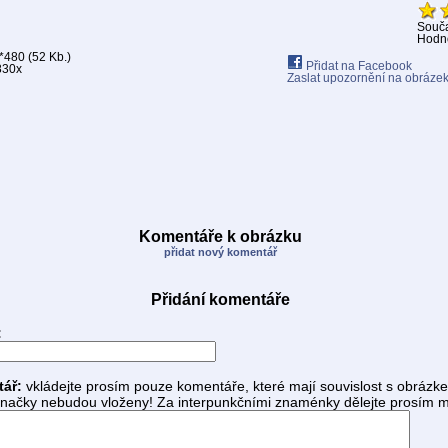
Souč
Hodno
480 (52 Kb.)
Přidat na Facebook
830x
Zaslat upozornění na obráze
Komentáře k obrázku
přidat nový komentář
Přidání komentáře
:
tář:
vkládejte prosím pouze komentáře, které mají souvislost s obrázk
ačky nebudou vloženy! Za interpunkčními znaménky dělejte prosím m