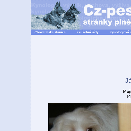
Chovatelské stanice
Zkušební řády
Kynologická 
Já
Maji
(g