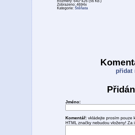
Rozměry: 640*426 (56 Kb.)
Zobrazeno: 4694x
Kategorie:
Štěňata
Komentá
přidat
Přidán
Jméno:
Komentář:
vkládejte prosím pouze 
HTML značky nebudou vloženy! Za i