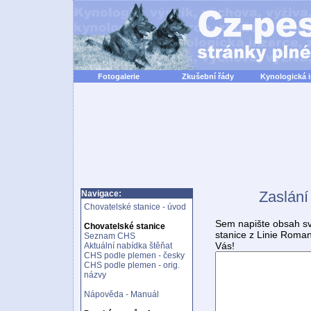
Fotogalerie
Zkušební řády
Kynologická 
Zaslání
Navigace:
Chovatelské stanice - úvod
Sem napište obsah sv
Chovatelské stanice
stanice z Linie Roma
Seznam CHS
Vás!
Aktuální nabídka štěňat
CHS podle plemen - česky
CHS podle plemen - orig.
názvy
Nápověda - Manuál