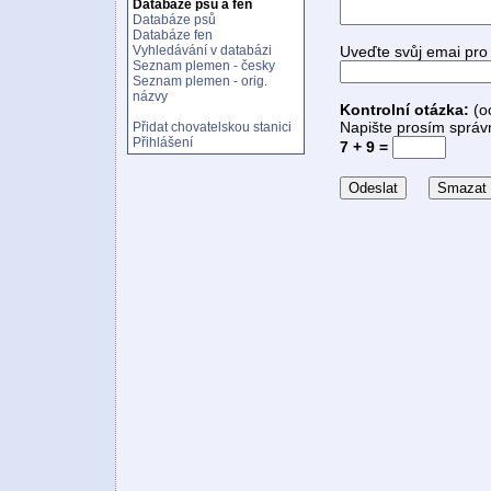
Databáze psů a fen
Databáze psů
Databáze fen
Vyhledávání v databázi
Uveďte svůj emai pro
Seznam plemen - česky
Seznam plemen - orig.
názvy
Kontrolní otázka:
(o
Napište prosím správn
Přidat chovatelskou stanici
Přihlášení
7 + 9 =