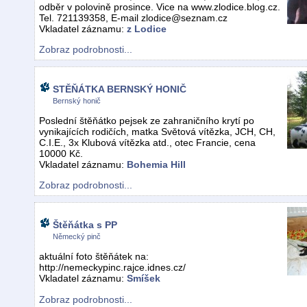
odběr v polovině prosince. Vice na www.zlodice.blog.cz.
Tel. 721139358, E-mail zlodice@seznam.cz
Vkladatel záznamu:
z Lodice
Zobraz podrobnosti...
STĚŇÁTKA BERNSKÝ HONIČ
Bernský honič
Poslední štěňátko pejsek ze zahraničního krytí po
vynikajících rodičích, matka Světová vítězka, JCH, CH,
C.I.E., 3x Klubová vítězka atd., otec Francie, cena
10000 Kč.
Vkladatel záznamu:
Bohemia Hill
Zobraz podrobnosti...
Štěňátka s PP
Německý pinč
aktuální foto štěňátek na:
http://nemeckypinc.rajce.idnes.cz/
Vkladatel záznamu:
Smíšek
Zobraz podrobnosti...