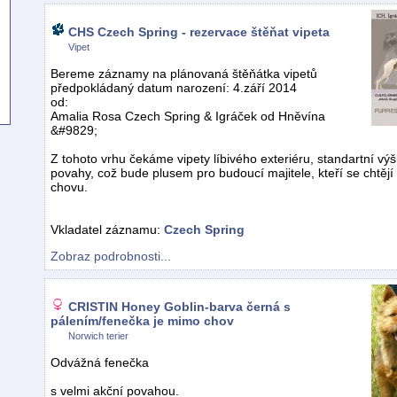
CHS Czech Spring - rezervace štěňat vipeta
Vipet
Bereme záznamy na plánovaná štěňátka vipetů
předpokládaný datum narození: 4.září 2014
od:
Amalia Rosa Czech Spring & Igráček od Hněvína
&#9829;
Z tohoto vrhu čekáme vipety líbivého exteriéru, standartní vý
povahy, což bude plusem pro budoucí majitele, kteří se chtěj
chovu.
Vkladatel záznamu:
Czech Spring
Zobraz podrobnosti...
CRISTIN Honey Goblin-barva černá s
pálením/fenečka je mimo chov
Norwich terier
Odvážná fenečka
s velmi akční povahou.