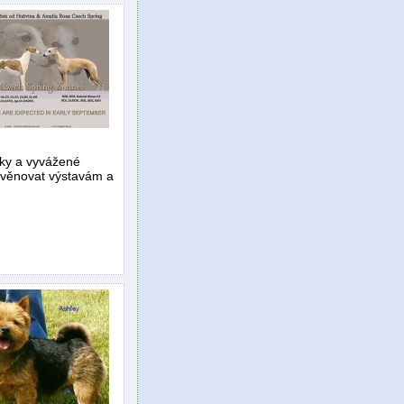
šky a vyvážené
í věnovat výstavám a