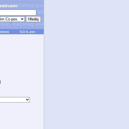
ratura
S.O.S. pes
ů