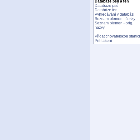
Databáze psů a fen
Databáze psů
Databáze fen
Vyhledávání v databázi
Seznam plemen - česky
Seznam plemen - orig.
názvy
Přidat chovatelskou stanici
Přihlášení