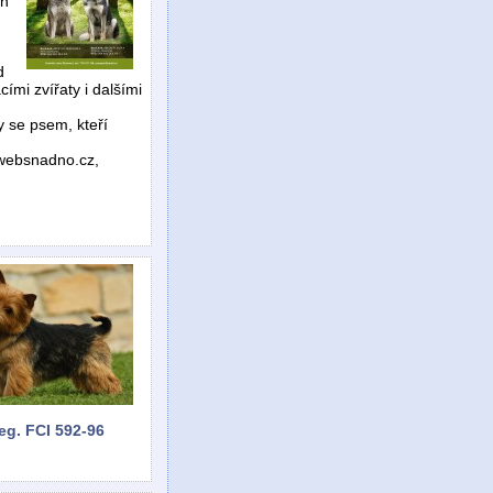
on
d
mi zvířaty i dalšími
 se psem, kteří
.websnadno.cz,
eg. FCI 592-96