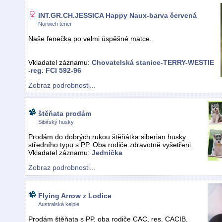
INT.GR.CH.JESSICA Happy Naux-barva červená
Norwich terier
Naše fenečka po velmi ůspěšné matce.
Vkladatel záznamu:
Chovatelská stanice-TERRY-WESTIE
-reg. FCI 592-96
Zobraz podrobnosti...
štěňata prodám
Sibiřský husky
Prodám do dobrých rukou štěňátka siberian husky
středního typu s PP. Oba rodiče zdravotně vyšetřeni.
Vkladatel záznamu:
Jednička
Zobraz podrobnosti...
Flying Arrow z Lodice
Australská kelpie
Prodám štěňata s PP, oba rodiče CAC, res. CACIB,