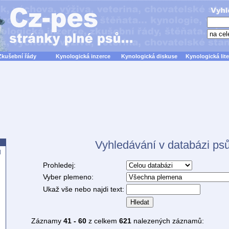
Zkušební řády
Kynologická inzerce
Kynologická diskuse
Kynologická lite
Vyhledávání v databázi ps
d
Prohledej:
Vyber plemeno:
Ukaž vše nebo najdi text:
Hledat
Záznamy
41 - 60
z celkem
621
nalezených záznamů: