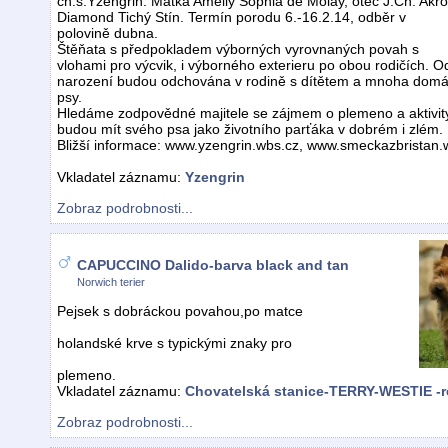
ch.s.Yzengrin. Matka Amelly Sophia de Molay, otec J.Ch. Akr
Diamond Tichý Stín. Termín porodu 6.-16.2.14, odběr v
polovině dubna.
Štěňata s předpokladem výborných vyrovnaných povah s
vlohami pro výcvik, i výborného exterieru po obou rodičích. O
narození budou odchována v rodině s dítětem a mnoha domácí
psy.
Hledáme zodpovědné majitele se zájmem o plemeno a aktivity
budou mít svého psa jako životního parťáka v dobrém i zlém.
Bližší informace: www.yzengrin.wbs.cz, www.smeckazbristan
Vkladatel záznamu:
Yzengrin
Zobraz podrobnosti...
CAPUCCINO Dalido-barva black and tan
Norwich terier
Pejsek s dobráckou povahou,po matce
holandské krve s typickými znaky pro
plemeno.
Vkladatel záznamu:
Chovatelská stanice-TERRY-WESTIE -r
Zobraz podrobnosti...