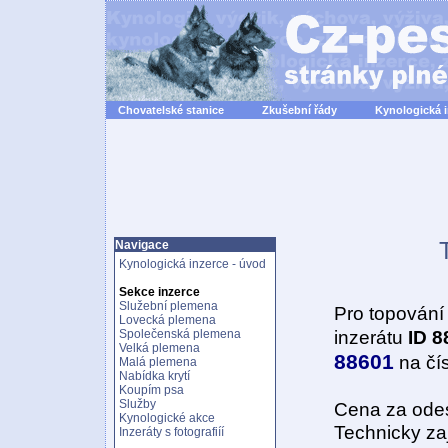
Chovatelské stanice
Zkušební řády
Kynologická 
Navigace
Kynologická inzerce - úvod
Sekce inzerce
Služební plemena
Pro topování
Lovecká plemena
inzerátu
ID 8
Společenská plemena
Velká plemena
88601
na čí
Malá plemena
Nabídka krytí
Koupím psa
Služby
Cena za odes
Kynologické akce
Technicky zaj
Inzeráty s fotografiíí