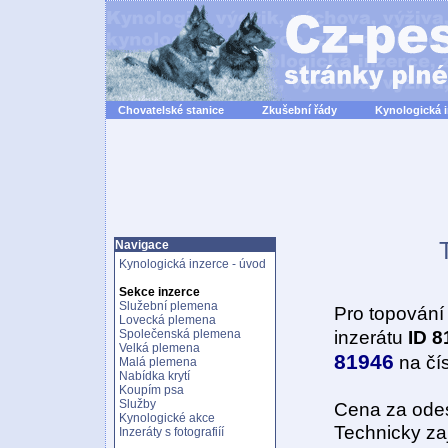
Chovatelské stanice
Zkušební řády
Kynologická 
Navigace
Kynologická inzerce - úvod
Sekce inzerce
Služební plemena
Pro topování
Lovecká plemena
inzerátu
ID 8
Společenská plemena
Velká plemena
81946
na čí
Malá plemena
Nabídka krytí
Koupím psa
Služby
Cena za odes
Kynologické akce
Technicky zaj
Inzeráty s fotografiíí