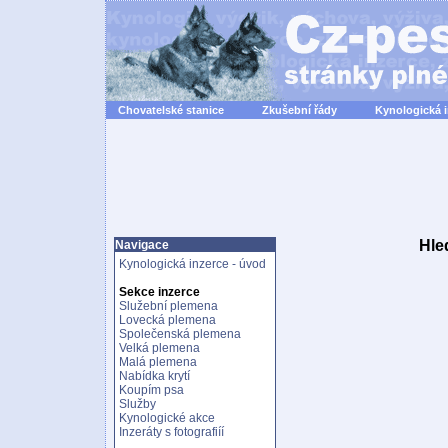
Chovatelské stanice
Zkušební řády
Kynologická 
Hle
Navigace
Kynologická inzerce - úvod
Sekce inzerce
Služební plemena
Lovecká plemena
Společenská plemena
Velká plemena
Malá plemena
Nabídka krytí
Koupím psa
Služby
Kynologické akce
Inzeráty s fotografiíí