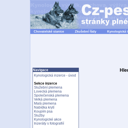
Chovatelské stanice
Zkušební řády
Kynologická 
Hle
Navigace
Kynologická inzerce - úvod
Sekce inzerce
Služební plemena
Lovecká plemena
Společenská plemena
Velká plemena
Malá plemena
Nabídka krytí
Koupím psa
Služby
Kynologické akce
Inzeráty s fotografiíí