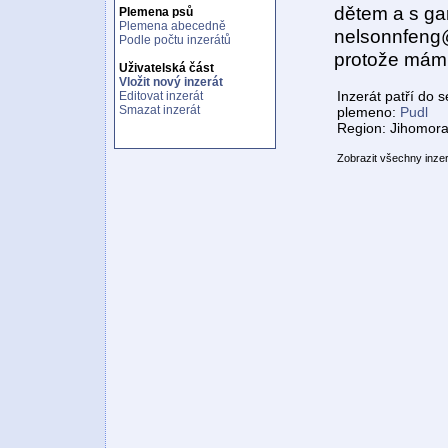
dětem a s ga
Plemena psů
Plemena abecedně
nelsonnfeng@
Podle počtu inzerátů
protože mám i
Uživatelská část
Vložit nový inzerát
Inzerát patří do 
Editovat inzerát
Smazat inzerát
plemeno:
Pudl
Region: Jihomora
Zobrazit všechny inze