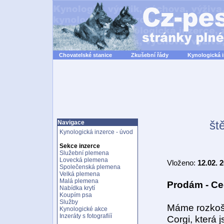
Chovatelské stanice
Zkušební řády
Kynologická 
št
Navigace
Kynologická inzerce - úvod
Sekce inzerce
Služební plemena
Lovecká plemena
Vloženo:
12.02. 
Společenská plemena
Velká plemena
Malá plemena
Prodám - Ce
Nabídka krytí
Koupím psa
Služby
Máme rozkoš
Kynologické akce
Inzeráty s fotografiíí
Corgi, která