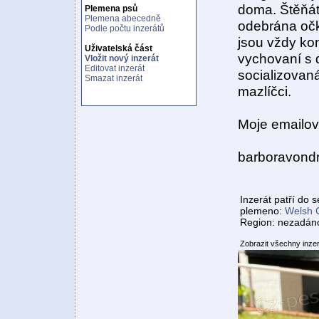
doma. Štěňátk
Plemena psů
Plemena abecedně
odebrána očk
Podle počtu inzerátů
jsou vždy ko
Uživatelská část
vychovaní s 
Vložit nový inzerát
Editovat inzerát
socializovaná
Smazat inzerát
mazlíčci.
Moje emailov
barboravond
Inzerát patří do 
plemeno:
Welsh 
Region: nezadán
Zobrazit všechny inze