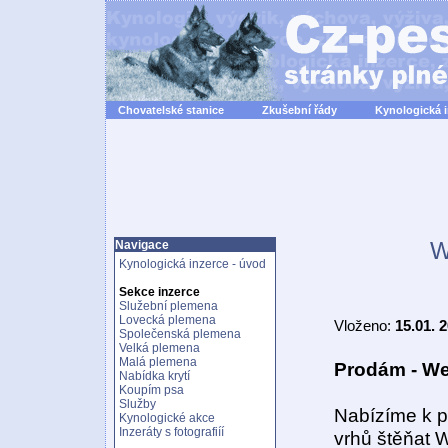
Chovatelské stanice
Zkušební řády
Kynologická 
W
Navigace
Kynologická inzerce - úvod
Sekce inzerce
Služební plemena
Lovecká plemena
Vloženo:
15.01. 
Společenská plemena
Velká plemena
Malá plemena
Prodám - We
Nabídka krytí
Koupím psa
Služby
Nabízíme k p
Kynologické akce
Inzeráty s fotografiíí
vrhů štěňat W