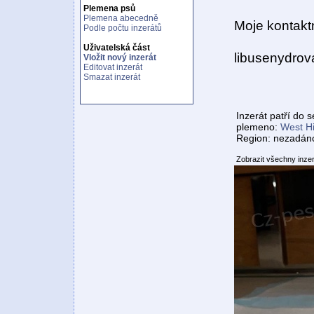
Plemena psů
Plemena abecedně
Moje kontakt
Podle počtu inzerátů
Uživatelská část
libusenydro
Vložit nový inzerát
Editovat inzerát
Smazat inzerát
Inzerát patří do 
plemeno:
West Hi
Region: nezadán
Zobrazit všechny inze