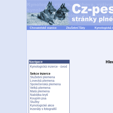
Chovatelské stanice
Zkušební řády
Kynologická 
Hle
Navigace
Kynologická inzerce - úvod
Sekce inzerce
Služební plemena
Lovecká plemena
Společenská plemena
Velká plemena
Malá plemena
Nabídka krytí
Koupím psa
Služby
Kynologické akce
Inzeráty s fotografiíí