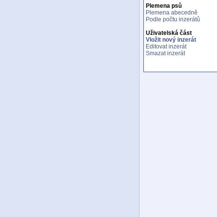
Plemena psů
Plemena abecedně
Podle počtu inzerátů
Uživatelská část
Vložit nový inzerát
Editovat inzerát
Smazat inzerát