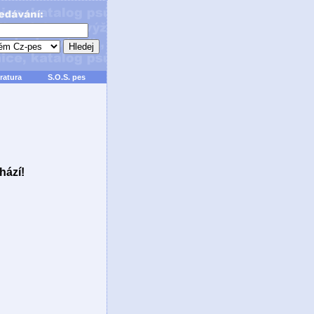
ratura
S.O.S. pes
hází!