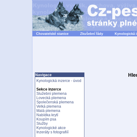
Chovatelské stanice
Zkušební řády
Kynologická 
Hle
Navigace
Kynologická inzerce - úvod
Sekce inzerce
Služební plemena
Lovecká plemena
Společenská plemena
Velká plemena
Malá plemena
Nabídka krytí
Koupím psa
Služby
Kynologické akce
Inzeráty s fotografiíí