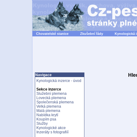
Chovatelské stanice
Zkušební řády
Kynologická 
Hle
Navigace
Kynologická inzerce - úvod
Sekce inzerce
Služební plemena
Lovecká plemena
Společenská plemena
Velká plemena
Malá plemena
Nabídka krytí
Koupím psa
Služby
Kynologické akce
Inzeráty s fotografiíí